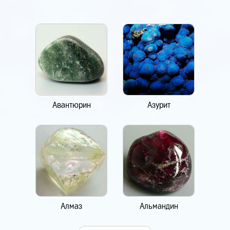
Авантюрин
Азурит
Алмаз
Альмандин