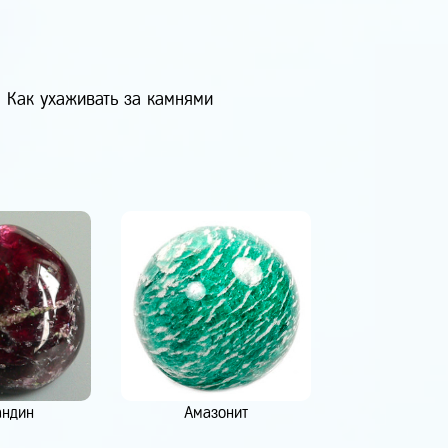
Как ухаживать за камнями
андин
Амазонит