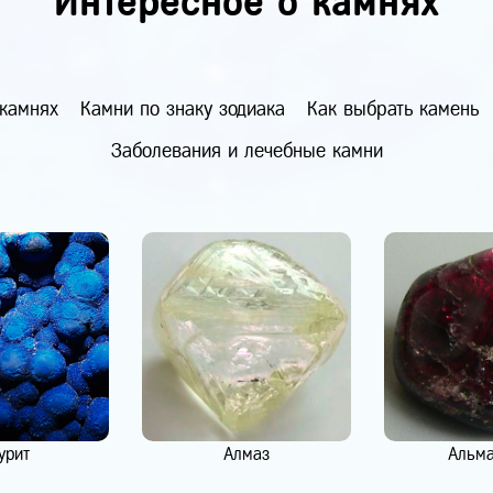
Интересное о камнях
 камнях
Камни по знаку зодиака
Как выбрать камень
Заболевания и лечебные камни
урит
Алмаз
Альм