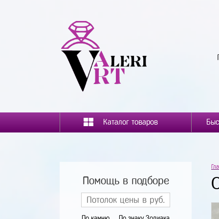
Каталог товаров
Гл
Помощь в подборе
По камню
По знаку Зодиака