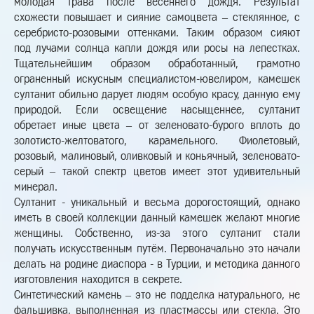
молодая трава после весеннего дождя. Результат
схожести повышает и сияние самоцвета – стеклянное, с
серебристо-розовыми оттенками. Таким образом сияют
под лучами солнца капли дождя или росы на лепестках.
Тщательнейшим образом обработанный, грамотно
ограненный искусным специалистом-ювелиром, камешек
султанит обильно дарует людям особую красу, данную ему
природой. Если освещение насыщеннее, султанит
обретает иные цвета – от зеленовато-бурого вплоть до
золотисто-желтоватого, карамельного. Фиолетовый,
розовый, малиновый, оливковый и коньячный, зеленовато-
серый – такой спектр цветов имеет этот удивительный
минерал.
Султанит - уникальный и весьма дорогостоящий, однако
иметь в своей коллекции данный камешек желают многие
женщины. Собственно, из-за этого султанит стали
получать искусственным путём. Первоначально это начали
делать на родине диаспора - в Турции, и методика данного
изготовления находится в секрете.
Синтетический камень – это не подделка натурального, не
фальшивка, выполненная из пластмассы или стекла. Это