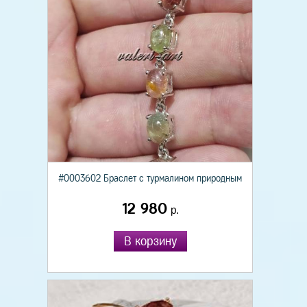
#0003602 Браслет с турмалином природным
12 980
р.
В корзину