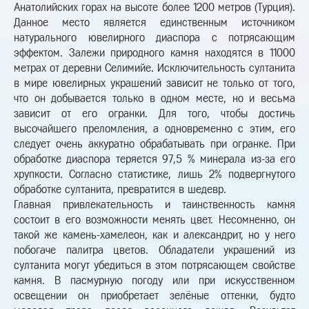
Анатолийских горах на высоте более 1200 метров (Турция).
Данное место является единственным источником
натурального ювелирного диаспора с потрясающим
эффектом. Залежи природного камня находятся в 11000
метрах от деревни Селимийе. Исключительность султанита
в мире ювелирных украшений зависит не только от того,
что он добывается только в одном месте, но и весьма
зависит от его огранки. Для того, чтобы достичь
высочайшего преломления, а одновременно с этим, его
следует очень аккуратно обрабатывать при огранке. При
обработке диаспора теряется 97,5 % минерала из-за его
хрупкости. Согласно статистике, лишь 2% подвергнутого
обработке султанита, превратится в шедевр.
Главная привлекательность и таинственность камня
состоит в его возможности менять цвет. Несомненно, он
такой же камень-хамелеон, как и александрит, но у него
побогаче палитра цветов. Обладатели украшений из
султанита могут убедиться в этом потрясающем свойстве
камня. В пасмурную погоду или при искусственном
освещении он приобретает зелёные оттенки, будто