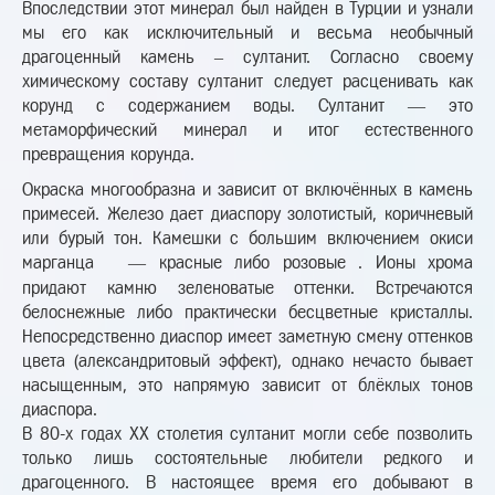
Впоследствии этот минерал был найден в Турции и узнали
мы его как исключительный и весьма необычный
драгоценный камень – султанит. Согласно своему
химическому составу султанит следует расценивать как
корунд с содержанием воды. Султанит — это
метаморфический минерал и итог естественного
превращения корунда.
Окраска многообразна и зависит от включённых в камень
примесей. Железо дает диаспору золотистый, коричневый
или бурый тон. Камешки с большим включением окиси
марганца
— красные либо розовые . Ионы хрома
придают камню зеленоватые оттенки. Встречаются
белоснежные либо практически бесцветные кристаллы.
Непосредственно диаспор имеет заметную смену оттенков
цвета (александритовый эффект), однако нечасто бывает
насыщенным, это напрямую зависит от блёклых тонов
диаспора.
В 80-х годах ХХ столетия султанит могли себе позволить
только лишь состоятельные любители редкого и
драгоценного. В настоящее время его добывают в