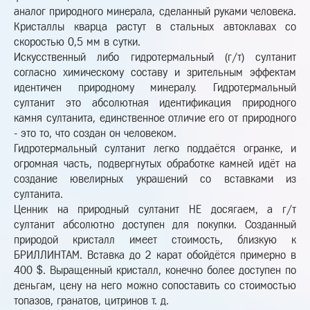
аналог природного минерала, сделанный руками человека.
Кристаллы кварца растут в стальных автоклавах со
скоростью 0,5 мм в сутки.
Искусственный либо гидротермальный (г/т) султанит
согласно химическому составу и зрительным эффектам
идентичен природному минералу. Гидротермальный
султанит это абсолютная идентификация природного
камня султанита, единственное отличие его от природного
- это то, что создан он человеком.
Гидротермальный султанит легко поддаётся огранке, и
огромная часть, подвергнутых обработке камней идёт на
создание ювелирных украшений со вставками из
султанита.
Ценник на природный султанит НЕ досягаем, а г/т
султанит абсолютно доступен для покупки. Созданный
природой кристалл имеет стоимость, близкую к
БРИЛЛИНТАМ. Вставка до 2 карат обойдётся примерно в
400 $. Выращенный кристалл, конечно более доступен по
деньгам, цену на него можно сопоставить со стоимостью
топазов, гранатов, цитринов т. д.