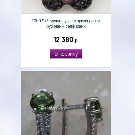
#0003173 Брошь-кулон с хризопразом,
рубинами, сапфирами
12 380
р.
В корзину