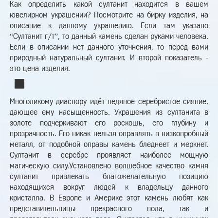
Как определить какой султанит находится в вашем
ювелирном украшении? Посмотрите на бирку изделия, на
описание к данному украшению. Если там указано
“Султанит г/т”, то данный камень сделан руками человека.
Если в описании нет данного уточнения, то перед вами
природный натуральный султанит. И второй показатель -
это цена изделия.
Многоликому диаспору идёт ледяное серебристое сияние,
дающее ему насыщенность. Украшения из султанита в
золоте подчёркивают его роскошь, его глубину и
прозрачность. Его никак нельзя оправлять в низкопробный
металл, от подобной оправы камень бледнеет и меркнет.
Султанит в серебре проявляет наиболее мощную
магическую силу.Установлено волшебное качество камня
султанит привлекать благожелательную позицию
находящихся вокруг людей к владельцу данного
кристалла. В Европе и Америке этот камень любят как
представительницы прекрасного пола, так и