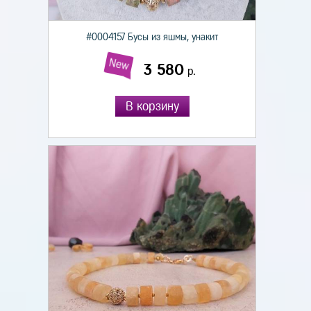
#0004157 Бусы из яшмы, унакит
New
3 580
р.
В корзину