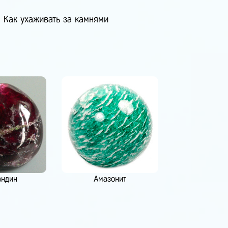
Как ухаживать за камнями
андин
Амазонит