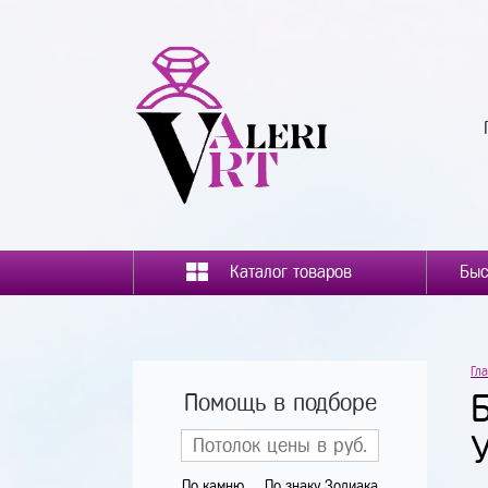
Каталог товаров
Гл
Помощь в подборе
По камню
По знаку Зодиака